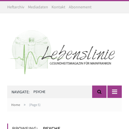
Heftarchiv
Mediadaten
Kontakt
Abonnement
NAVIGATE:
PSYCHE
»
Home
(Page 5)
BROWSING:
PSYCHE