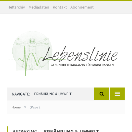
Heftarchiv
Mediadaten
Kontakt
Abonnement
NAVIGATE:
ERNÄHRUNG & UMWELT
»
Home
(Page 3)
BROWSING:
ERNÄHRUNG & UMWELT