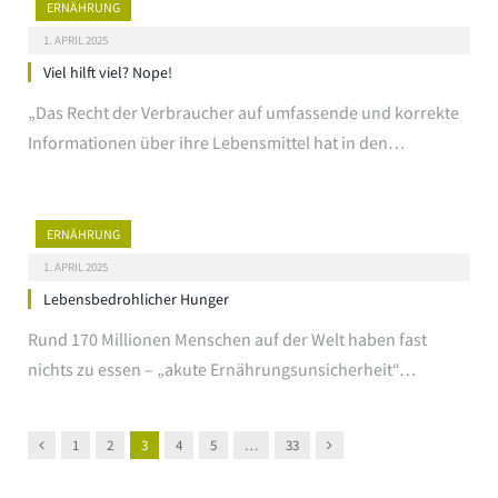
ERNÄHRUNG
1. APRIL 2025
Viel hilft viel? Nope!
„Das Recht der Verbraucher auf umfassende und korrekte
Informationen über ihre Lebensmittel hat in den…
ERNÄHRUNG
1. APRIL 2025
Lebensbedrohlicher Hunger
Rund 170 Millionen Menschen auf der Welt haben fast
nichts zu essen – „akute Ernährungsunsicherheit“…
Previous
Next
1
2
3
4
5
…
33