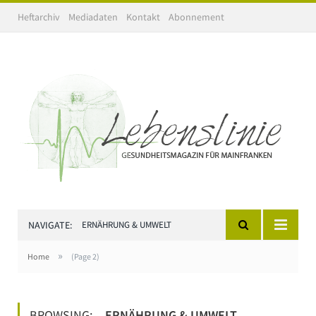
Heftarchiv
Mediadaten
Kontakt
Abonnement
NAVIGATE:
ERNÄHRUNG & UMWELT
»
Home
(Page 2)
BROWSING:
ERNÄHRUNG & UMWELT