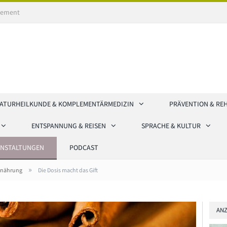
ement
ATURHEILKUNDE & KOMPLEMENTÄRMEDIZIN
PRÄVENTION & RE
ENTSPANNUNG & REISEN
SPRACHE & KULTUR
ANSTALTUNGEN
PODCAST
»
rnährung
Die Dosis macht das Gift
ANZ