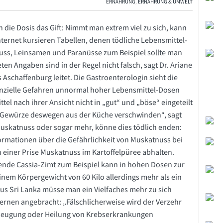
ERNÄHRUNG
,
ERNÄHRUNG & UMWELT
 die Dosis das Gift: Nimmt man extrem viel zu sich, kann
nternet kursieren Tabellen, denen tödliche Lebensmittel-
uss, Leinsamen und Paranüsse zum Beispiel sollte man
en Angaben sind in der Regel nicht falsch, sagt Dr. Ariane
Aschaffenburg leitet. Die Gastroenterologin sieht die
tenzielle Gefahren unnormal hoher Lebensmittel-Dosen
tel nach ihrer Ansicht nicht in „gut“ und „böse“ eingeteilt
 Gewürze deswegen aus der Küche verschwinden“, sagt
Muskatnuss oder sogar mehr, könne dies tödlich enden:
rmationen über die ­Gefährlichkeit von Muskatnuss bei
einer Prise Muskatnuss im Kartoffelpüree abhalten.
ende Cassia-Zimt zum Beispiel kann in hohen Dosen zur
nem Körpergewicht von 60 Kilo allerdings mehr als ein
us Sri Lanka müsse man ein Vielfaches mehr zu sich
kernen angebracht: „Fälschlicherweise wird der Verzehr
orbeugung oder Heilung von Krebserkrankungen