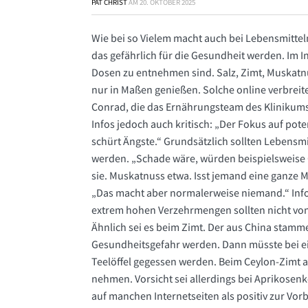
PAT CHRIST
AM
20. OKTOBER 2025
Wie bei so Vielem macht auch bei Lebensmitteln
das gefährlich für die Gesundheit werden. Im I
Dosen zu entnehmen sind. Salz, Zimt, Muskatn
nur in Maßen genießen. Solche online verbreitet
Conrad, die das Ernährungsteam des Klinikums 
Infos jedoch auch kritisch: „Der Fokus auf po
schürt Ängste.“ Grundsätzlich sollten Lebensmit
werden. „Schade wäre, würden beispielsweise
sie. Muskatnuss etwa. Isst jemand eine ganze 
„Das macht aber normalerweise niemand.“ Info
extrem hohen Verzehrmengen sollten nicht von 
Ähnlich sei es beim Zimt. Der aus China stamm
Gesundheitsgefahr werden. Dann müsste bei ei
Teelöffel gegessen werden. Beim Ceylon-Zimt a
nehmen. Vorsicht sei allerdings bei Aprikosen
auf manchen Internetseiten als positiv zur V