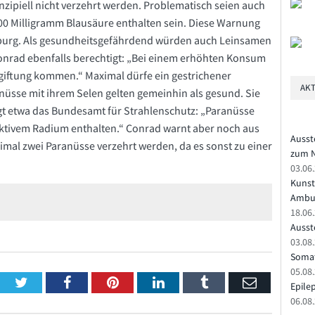
nzipiell nicht verzehrt werden. Problematisch seien auch
000 Milligramm Blausäure enthalten sein. Diese Warnung
nburg. Als gesundheitsgefährdend würden auch Leinsamen
onrad ebenfalls berechtigt: „Bei einem erhöhten Konsum
giftung kommen.“ Maximal dürfe ein gestrichener
AKT
anüsse mit ihrem Selen gelten gemeinhin als gesund. Sie
igt etwa das Bundesamt für Strahlenschutz: „Paranüsse
tivem Radium enthalten.“ Conrad warnt aber noch aus
Ausst
mal zwei Paranüsse verzehrt werden, da es sonst zu einer
zum N
03.06
Kunst
Ambu
18.06
Ausste
03.08.
Somat
05.08
Twitter
Facebook
Pinterest
LinkedIn
Tumblr
Email
Epile
06.08