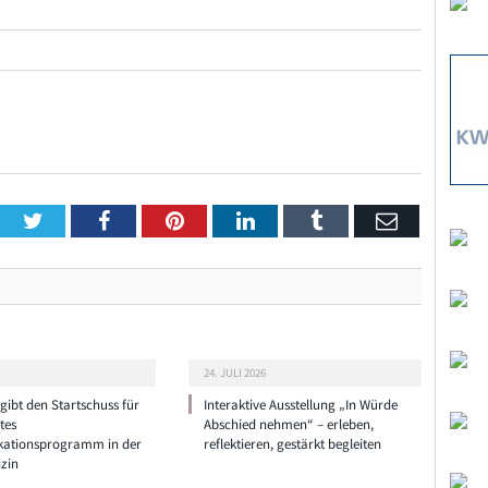
Twitter
Facebook
Pinterest
LinkedIn
Tumblr
Email
24. JULI 2026
ibt den Startschuss für
Interaktive Ausstellung „In Würde
tes
Abschied nehmen“ – erleben,
ationsprogramm in der
reflektieren, gestärkt begleiten
zin