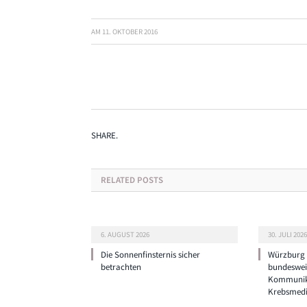
AM
11. OKTOBER 2016
SHARE.
RELATED
POSTS
6. AUGUST 2026
30. JULI 2026
Die Sonnenfinsternis sicher
Würzburg g
betrachten
bundeswei
Kommunik
Krebsmedi