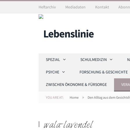
Heftarchiv
Mediadaten
Kontakt
Abonn
SPEZIAL
SCHULMEDIZIN
N
PSYCHE
FORSCHUNG & GESCHICHTE
ZWISCHEN ÖKONOMIE & FÜRSORGE
VER
»
YOU ARE AT:
Home
Den Alltag aus dem Gesichtsf
Foto: Wala Heilmittel GmbH
wala-lavendel