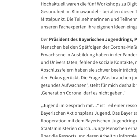
Hochaktuell waren die fünf Workshops zu Digit
Gesundheit im Klimawandel – bei allen diesen
Mittelpunkt. Die Teilnehmerinnen und Teilnehm
unseren Fachexperten ihre eigenen Ideen eingeb
Der
Präsident des Bayerischen Jugendrings, P
Menschen bei den Spätfolgen der Corona-Maß
Erwachsene in Ausbildung haben in der Pandem
und Universitäten, fehlende soziale Kontakte
Abschlussfeiern haben sie schwer beeinträchti
den Fokus gerückt. Die Frage ‚Was brauchen ju
gesundes Aufwachsen‘, steht für mich deshalb 
‚Generation Corona‘ darf es nicht geben.“
„Jugend im Gespräch mit…“ ist Teil einer res
Bayerischen Aktionsplans Jugend. Das Bayeris
Kooperation mit dem Bayerischen Jugendring 
Staatsministerien durch. Junge Menschen erha
über die Ressorts und deren Arbeit zu informi