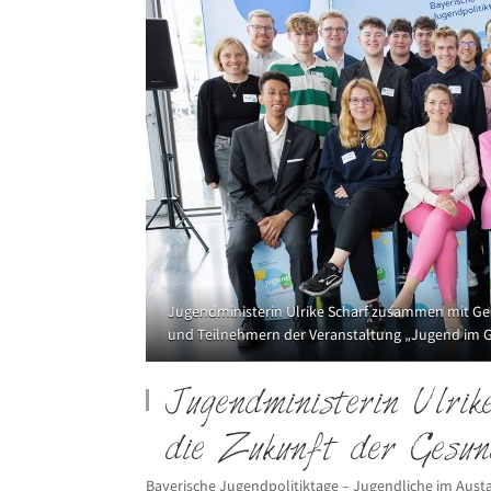
Jugendministerin Ulrike Scharf zusammen mit Ge
und Teilnehmern der Veranstaltung „Jugend im G
Jugendministerin Ulrik
die Zukunft der Gesun
Bayerische Jugendpolitiktage – Jugendliche im Aus