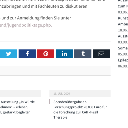
Ausst
zubringen und mit Fachleuten zu diskutieren.
zum N
03.06
e und zur Anmeldung finden Sie unter
Kunst
Ambu
end/jugendpolitiktage.php.
18.06
Ausste
03.08.
Somat
Twitter
Facebook
Pinterest
LinkedIn
Tumblr
Email
05.08
Epile
06.08
13. JULI 2026
e Ausstellung „In Würde
Spendenübergabe an
nehmen“ – erleben,
Forschungsprojekt: 70.000 Euro für
n, gestärkt begleiten
die Forschung zur CAR -T-Zell
Therapie