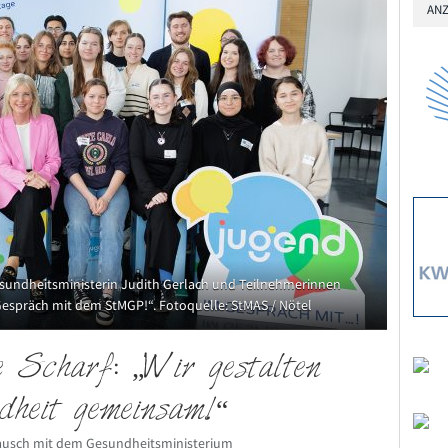
ANZ
sundheitsministerin Judith Gerlach und Teilnehmerinnen
espräch mit dem StMGP!“. Fotoquelle: StMAS / Nötel
e Scharf: „Wir gestalten
dheit gemeinsam!“
tausch mit dem Gesundheitsministerium