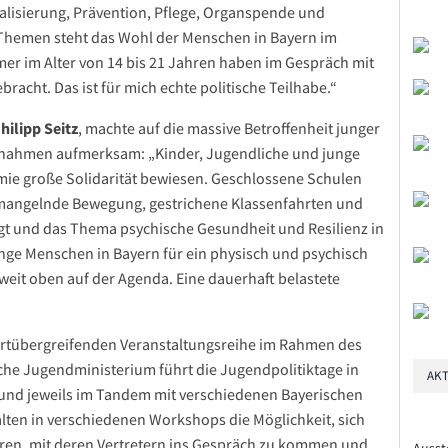
alisierung, Prävention, Pflege, Organspende und
 Themen steht das Wohl der Menschen in Bayern im
er im Alter von 14 bis 21 Jahren haben im Gespräch mit
racht. Das ist für mich echte politische Teilhabe.“
hilipp Seitz
, machte auf die massive Betroffenheit junger
nahmen aufmerksam: „Kinder, Jugendliche und junge
ie große Solidarität bewiesen. Geschlossene Schulen
, mangelnde Bewegung, gestrichene Klassenfahrten und
gt und das Thema psychische Gesundheit und Resilienz in
nge Menschen in Bayern für ein physisch und psychisch
weit oben auf der Agenda. Eine dauerhaft belastete
sortübergreifenden Veranstaltungsreihe im Rahmen des
che Jugendministerium führt die Jugendpolitiktage in
AKT
und jeweils im Tandem mit verschiedenen Bayerischen
lten in verschiedenen Workshops die Möglichkeit, sich
eren, mit deren Vertretern ins Gespräch zu kommen und