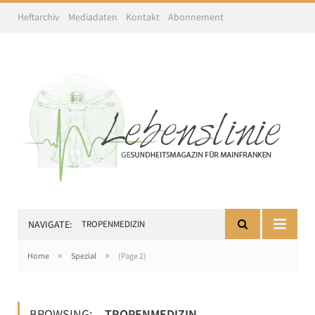
Heftarchiv
Mediadaten
Kontakt
Abonnement
NAVIGATE:
TROPENMEDIZIN
»
»
Home
Spezial
(Page 2)
BROWSING:
TROPENMEDIZIN