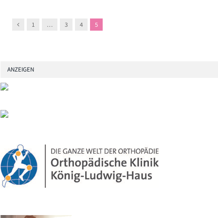
Previous
1
…
3
4
5
ANZEIGEN