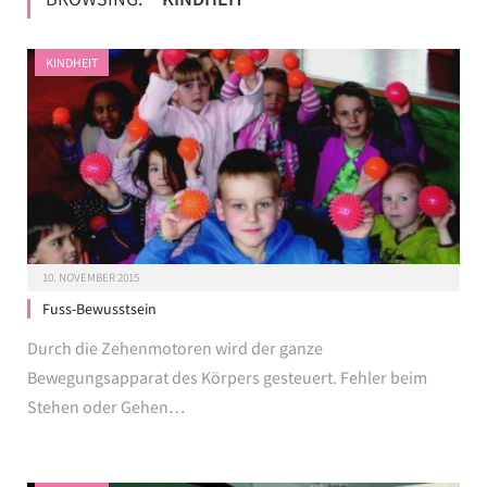
KINDHEIT
10. NOVEMBER 2015
Fuss-Bewusstsein
Durch die Zehenmotoren wird der ganze
Bewegungsapparat des Körpers gesteuert. Fehler beim
Stehen oder Gehen…