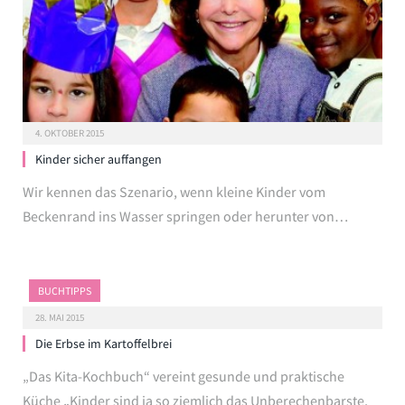
4. OKTOBER 2015
Kinder sicher auffangen
Wir kennen das Szenario, wenn kleine Kinder vom
Beckenrand ins Wasser springen oder herunter von…
BUCHTIPPS
28. MAI 2015
Die Erbse im Kartoffelbrei
„Das Kita-Kochbuch“ vereint gesunde und praktische
Küche „Kinder sind ja so ziemlich das Unberechenbarste,