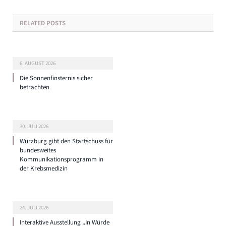
RELATED
POSTS
6. AUGUST 2026
Die Sonnenfinsternis sicher
betrachten
30. JULI 2026
Würzburg gibt den Startschuss für
bundesweites
Kommunikationsprogramm in
der Krebsmedizin
24. JULI 2026
Interaktive Ausstellung „In Würde