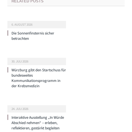
RELATED
POSTS
6. AUGUST 2026
Die Sonnenfinsternis sicher
betrachten
30. JULI 2026
Würzburg gibt den Startschuss für
bundesweites
Kommunikationsprogramm in
der Krebsmedizin
24. JULI 2026
Interaktive Ausstellung „In Würde
Abschied nehmen“ – erleben,
reflektieren, gestärkt begleiten