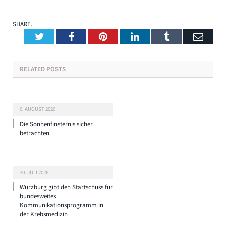
SHARE.
Twitter
Facebook
Pinterest
LinkedIn
Tumblr
Emai
RELATED
POSTS
6. AUGUST 2026
Die Sonnenfinsternis sicher
betrachten
30. JULI 2026
Würzburg gibt den Startschuss für
bundesweites
Kommunikationsprogramm in
der Krebsmedizin