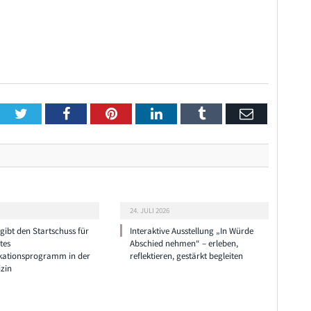
Twitter
Facebook
Pinterest
LinkedIn
Tumblr
Email
24. JULI 2026
ibt den Startschuss für
Interaktive Ausstellung „In Würde
tes
Abschied nehmen“ – erleben,
ationsprogramm in der
reflektieren, gestärkt begleiten
zin