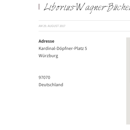
Liborius-Wagner-Büche
AM
29. AUGUST 2017
Adresse
Kardinal-Döpfner-Platz 5
Würzburg
97070
Deutschland