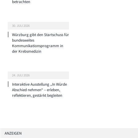
betrachten
30. JULI 2026
Würzburg gibt den Startschuss für
bundesweites
Kommunikationsprogramm in
der Krebsmedizin
24. JULI 2026
Interaktive Ausstellung „In Würde
Abschied nehmen“ – erleben,
reflektieren, gestärkt begleiten
ANZEIGEN