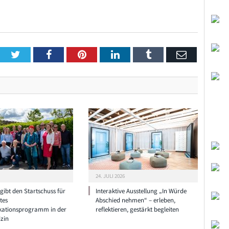
Twitter
Facebook
Pinterest
LinkedIn
Tumblr
Email
24. JULI 2026
ibt den Startschuss für
Interaktive Ausstellung „In Würde
tes
Abschied nehmen“ – erleben,
ationsprogramm in der
reflektieren, gestärkt begleiten
zin