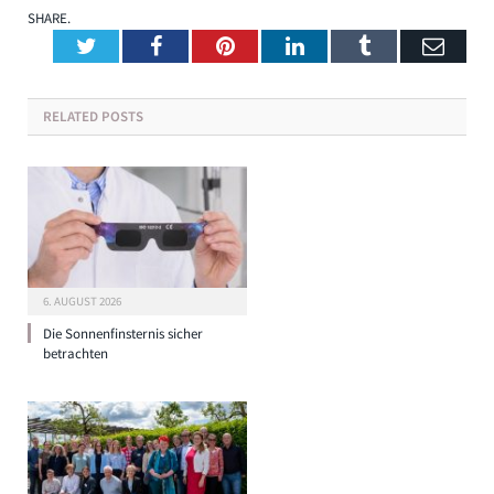
SHARE.
Twitter
Facebook
Pinterest
LinkedIn
Tumblr
Emai
RELATED
POSTS
6. AUGUST 2026
Die Sonnenfinsternis sicher
betrachten