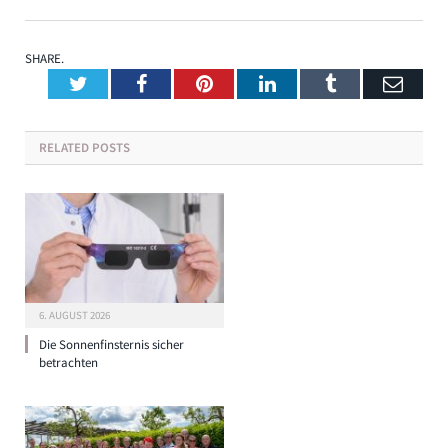
SHARE.
Twitter
Facebook
Pinterest
LinkedIn
Tumblr
Emai
RELATED
POSTS
6. AUGUST 2026
Die Sonnenfinsternis sicher
betrachten