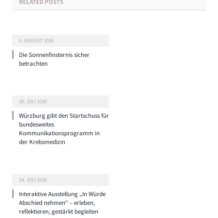
RELATED
POSTS
6. AUGUST 2026
Die Sonnenfinsternis sicher
betrachten
30. JULI 2026
Würzburg gibt den Startschuss für
bundesweites
Kommunikationsprogramm in
der Krebsmedizin
24. JULI 2026
Interaktive Ausstellung „In Würde
Abschied nehmen“ – erleben,
reflektieren, gestärkt begleiten