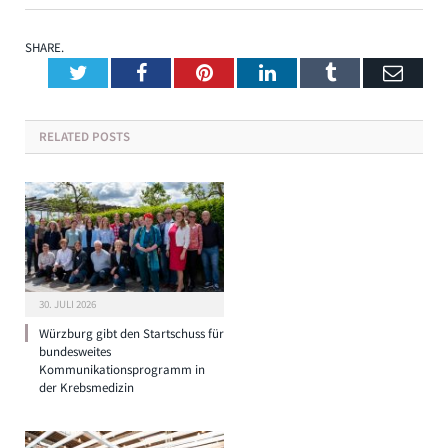
SHARE.
Twitter
Facebook
Pinterest
LinkedIn
Tumblr
Emai
RELATED
POSTS
30. JULI 2026
Würzburg gibt den Startschuss für
bundesweites
Kommunikationsprogramm in
der Krebsmedizin