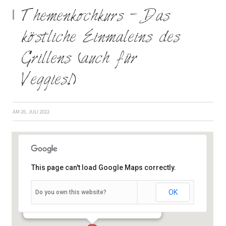
Themenkochkurs – Das
köstliche Einmaleins des
Grillens (auch für
Veggies!)
AM
26. JULI 2022
This page can't load Google Maps correctly.
Mainfrankenpark 16 (ggü. dem 3 D Kino) -
OK
Do you own this website?
Dettelbach
Veranstaltungen