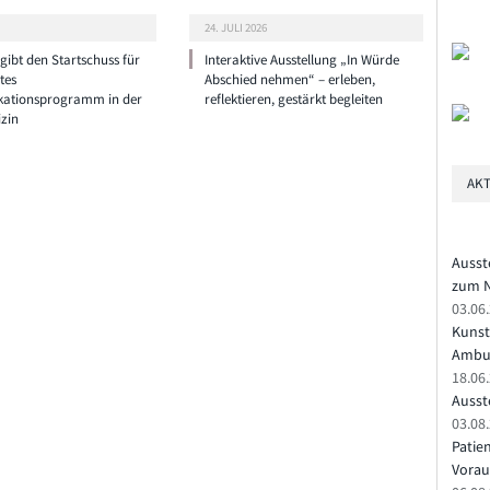
24. JULI 2026
ibt den Startschuss für
Interaktive Ausstellung „In Würde
tes
Abschied nehmen“ – erleben,
ationsprogramm in der
reflektieren, gestärkt begleiten
zin
AKT
Ausst
zum N
03.06
Kunst
Ambu
18.06
Ausste
03.08.
Patie
Vorau