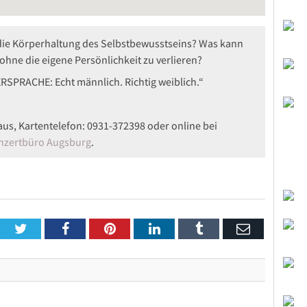
, die Körperhaltung des Selbstbewusstseins? Was kann
hne die eigene Persönlichkeit zu verlieren?
SPRACHE: Echt männlich. Richtig weiblich.“
aus, Kartentelefon: 0931-372398 oder online bei
nzertbüro Augsburg
.
Twitter
Facebook
Pinterest
LinkedIn
Tumblr
Email