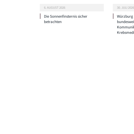
6. AUGUST 2026
30. JULI 2026
Die Sonnenfinsternis sicher
Würzburg g
betrachten
bundeswei
Kommunik
Krebsmedi