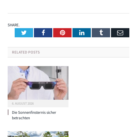
SHARE.
Twitter
Facebook
Pinterest
LinkedIn
Tumblr
Emai
RELATED
POSTS
6. AUGUST 2026
Die Sonnenfinsternis sicher
betrachten