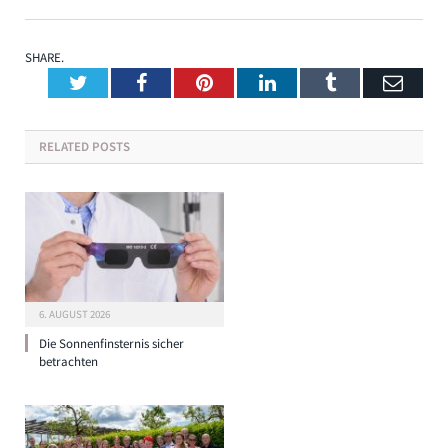
SHARE.
Twitter
Facebook
Pinterest
LinkedIn
Tumblr
Emai
RELATED
POSTS
6. AUGUST 2026
Die Sonnenfinsternis sicher
betrachten