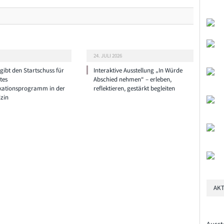
24. JULI 2026
ibt den Startschuss für
Interaktive Ausstellung „In Würde
tes
Abschied nehmen“ – erleben,
ationsprogramm in der
reflektieren, gestärkt begleiten
zin
AKT