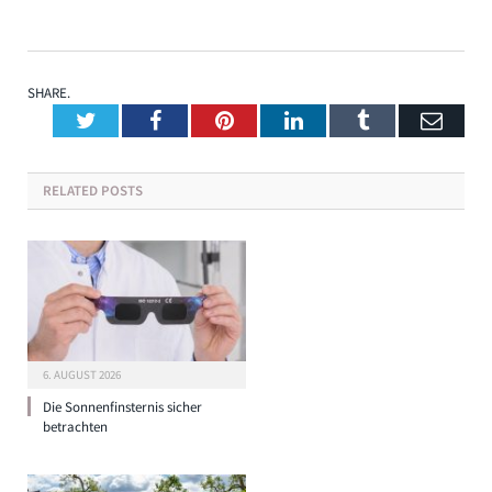
SHARE.
Twitter
Facebook
Pinterest
LinkedIn
Tumblr
Emai
RELATED
POSTS
6. AUGUST 2026
Die Sonnenfinsternis sicher
betrachten