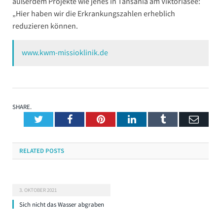
außerdem Projekte wie jenes in Tansania am Viktoriasee:
„Hier haben wir die Erkrankungszahlen erheblich
reduzieren können.
www.kwm-missioklinik.de
SHARE.
Twitter
Facebook
Pinterest
LinkedIn
Tumblr
Emai
RELATED
POSTS
3. OKTOBER 2021
Sich nicht das Wasser abgraben