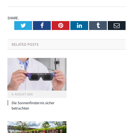
SHARE.
Twitter
Facebook
Pinterest
LinkedIn
Tumblr
Emai
RELATED
POSTS
6. AUGUST 2026
Die Sonnenfinsternis sicher
betrachten