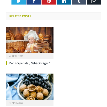
Twitter
Facebook
Pinterest
LinkedIn
Tumblr
Emai
RELATED
POSTS
4. APRIL 2026
Der Körper als „ Gebäckträger “
4. APRIL 2026