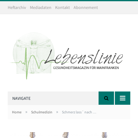
Heftarchiv
Mediadaten
Kontakt
Abonnement
NAVIGATE
»
»
Home
Schulmedizin
Schmerz lass´ nach …