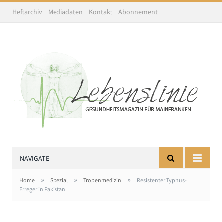
Heftarchiv
Mediadaten
Kontakt
Abonnement
NAVIGATE
»
»
»
Home
Spezial
Tropenmedizin
Resistenter Typhus-
Erreger in Pakistan