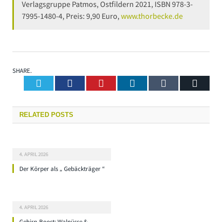
Verlagsgruppe Patmos, Ostfildern 2021, ISBN 978-3-
7995-1480-4, Preis: 9,90 Euro,
www.thorbecke.de
SHARE.
Twitter
Facebook
Pinterest
LinkedIn
Tumblr
Email
RELATED
POSTS
4. APRIL 2026
Der Körper als „ Gebäckträger “
4. APRIL 2026
Gehirn-Boost: Walnüsse &