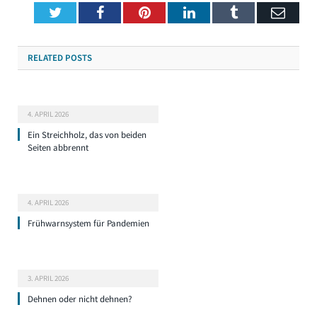
Twitter
Facebook
Pinterest
LinkedIn
Tumblr
Emai
RELATED
POSTS
4. APRIL 2026
Ein Streichholz, das von beiden
Seiten abbrennt
4. APRIL 2026
Frühwarnsystem für Pandemien
3. APRIL 2026
Dehnen oder nicht dehnen?