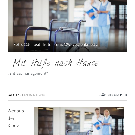
Foto: ©depositphotos.com/@Wavebreakmedia
Mit Hilfe nach Hause
„Entlassmanagement“
PAT CHRIST
AM
16. MAI 2018
PRÄVENTION & REHA
Wer aus
der
Klinik