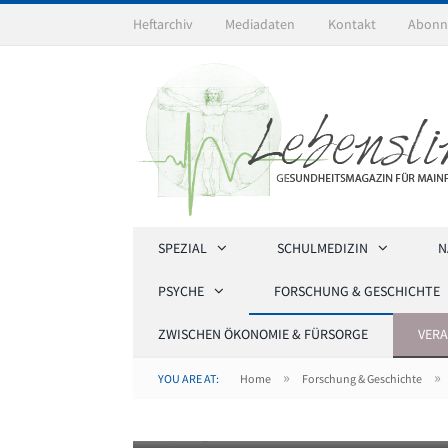
Heftarchiv
Mediadaten
Kontakt
Abonn
SPEZIAL
SCHULMEDIZIN
N
PSYCHE
FORSCHUNG & GESCHICHTE
ZWISCHEN ÖKONOMIE & FÜRSORGE
VER
»
»
YOU ARE AT:
Home
Forschung & Geschichte
Kopfzange von Adam Elias von Siebold, 1802, Me