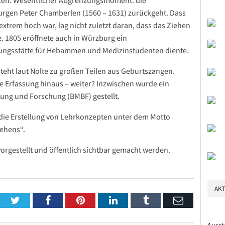
nzen. Wesentlicher Abgrenzungsmoment: die
urgen Peter Chamberlen (1560 – 1631) zurückgeht. Dass
xtrem hoch war, lag nicht zuletzt daran, dass das Ziehen
 1805 eröffnete auch in Würzburg ein
dungsstätte für Hebammen und Medizinstudenten diente.
teht laut Nolte zu großen Teilen aus Geburtszangen.
e Erfassung hinaus – weiter? Inzwischen wurde ein
ung und Forschung (BMBF) gestellt.
e die Erstellung von Lehrkonzepten unter dem Motto
Sehens“.
rgestellt und öffentlich sichtbar gemacht werden.
AKT
Twitter
Facebook
Pinterest
LinkedIn
Tumblr
Email