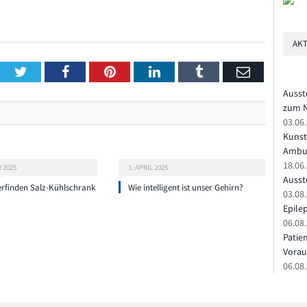
AKT
Twitter
Facebook
Pinterest
LinkedIn
Tumblr
Email
Ausst
zum N
03.06
Kunst
Ambu
18.06
 2025
1. APRIL 2025
Ausste
erfinden Salz-Kühlschrank
Wie intelligent ist unser Gehirn?
03.08.
Epile
06.08
Patie
Vorau
06.08.