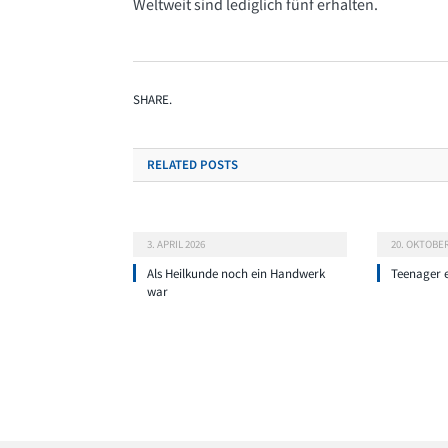
Weltweit sind lediglich fünf erhalten.
SHARE.
RELATED
POSTS
3. APRIL 2026
20. OKTOBER
Als Heilkunde noch ein Handwerk
Teenager 
war