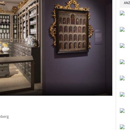
ANZ
nberg