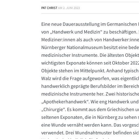
PAT CHRIST
AM
2. JUNI 2023
Eine neue Dauerausstellung im Germanischen 
von „Handwerk und Medizin“ zu beschäftigen.
Mediziner:innen als auch von Handwerker:inne
Nürnberger Nationalmuseum besitzt eine bed
medizinischer Instrumente. Die ältesten Objek
wichtigsten Exponate können seit Oktober 2022 b
Objekte stehen im Mittelpunkt. Anhand typis
Walz wird die Frage aufgeworfen, was eigentlic
handwerklich geprägte Berufsbilder im Bereich
medizinische Instrumente her. Zwei historisc
„Apothekerhandwerk“. Wie eng Handwerk und 
„Chirurgie“. Es kommt aus dem Griechischen u
seltenen Exponaten, die in Nürnberg zu sehen 
eine Wunde vernäht werden kann. Das vorgesc
verwendet. Drei Wundnahtmuster befinden sic