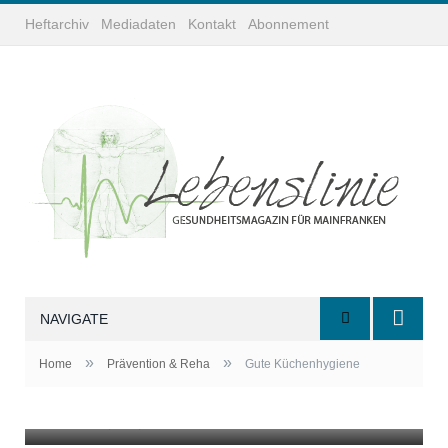
Heftarchiv
Mediadaten
Kontakt
Abonnement
NAVIGATE
»
»
Home
Prävention & Reha
Gute Küchenhygiene
Foto: ©depositphotos.com/@ lidante