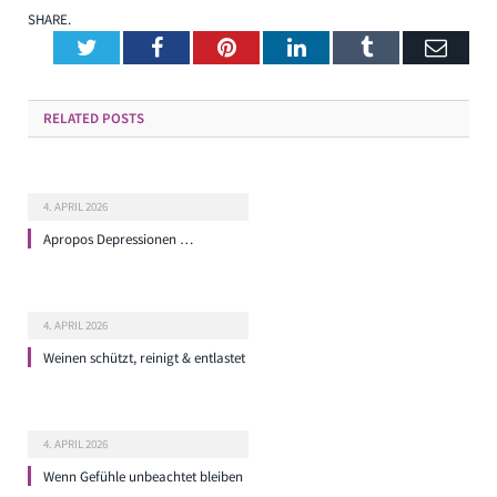
SHARE.
Twitter
Facebook
Pinterest
LinkedIn
Tumblr
Emai
RELATED
POSTS
4. APRIL 2026
Apropos Depressionen …
4. APRIL 2026
Weinen schützt, reinigt & entlastet
4. APRIL 2026
Wenn Gefühle unbeachtet bleiben