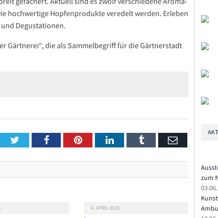
breit gefächert. Aktuell sind es zwölf verschiedene Aroma-
wie hochwertige Hopfenprodukte veredelt werden. Erleben
n und Degustationen.
 Gärtnerei“, die als Sammelbegriff für die Gärtnerstadt
AKT
Twitter
Facebook
Pinterest
LinkedIn
Tumblr
Email
Ausst
zum N
03.06
Kunst
Ambu
6
4. APRIL 2026