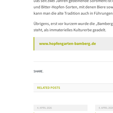
Das seit zwei Jahren gedeihende Sortiment ist 
und Bitter-Hopfen-Sorten, mit denen Biere so
kann man die alte Tradition auch in Führunge
Übrigens, erst vor kurzem wurde die „Bamberger
steht, als immaterielles Kulturerbe geadelt.
www.hopfengarten-bamberg.de
SHARE.
RELATED
POSTS
4. APRIL 2026
4. APRIL 202