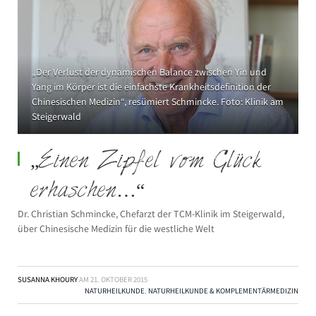
„Der Verlust der dynamischen Balance zwischen Yin und
Yang im Körper ist die einfachste Krankheitsdefinition der
Chinesischen Medizin“, resümiert Schmincke. Foto: Klinik am
Steigerwald
„Einen Zipfel vom Glück
erhaschen…“
Dr. Christian Schmincke, Chefarzt der TCM-Klinik im Steigerwald,
über Chinesische Medizin für die westliche Welt
SUSANNA KHOURY
AM
21. OKTOBER 2015
NATURHEILKUNDE
,
NATURHEILKUNDE & KOMPLEMENTÄRMEDIZIN