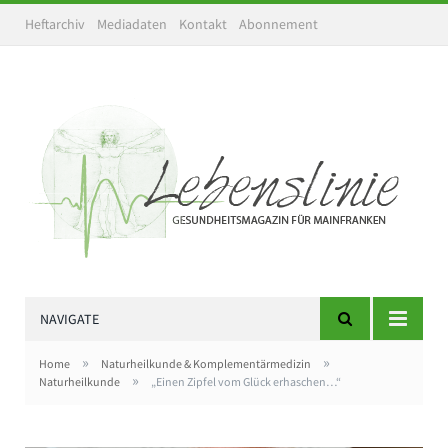
Heftarchiv
Mediadaten
Kontakt
Abonnement
NAVIGATE
»
»
Home
Naturheilkunde & Komplementärmedizin
»
Naturheilkunde
„Einen Zipfel vom Glück erhaschen…“