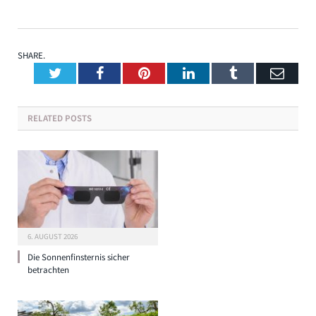
SHARE.
Twitter
Facebook
Pinterest
LinkedIn
Tumblr
Emai
RELATED
POSTS
6. AUGUST 2026
Die Sonnenfinsternis sicher
betrachten