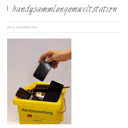
handysammlungumweltstation
AM
11. DEZEMBER 2016