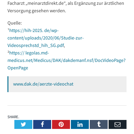
Facharzt „meinarztdirekt.de“, als Ergänzung zur ärztlichen
Versorgung gesehen werden.
Quelle:
¹
https://hih-2025. de/wp-
content/uploads/2020/06/Studie-zur-
Videosprechstd_hih_SG.pdf
,
²
https:// legolas.md-
medicus.net/Medicus/DAK/dakdemanf.nsf/DocVideoPage?
OpenPage
www.dak.de/aerzte-videochat
SHARE.
Twitter
Facebook
Pinterest
LinkedIn
Tumblr
Emai