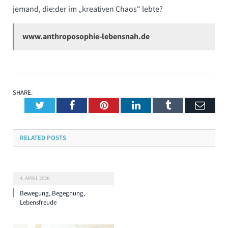
jemand, die:der im „kreativen Chaos“ lebte?
www.anthroposophie-lebensnah.de
SHARE.
Twitter
Facebook
Pinterest
LinkedIn
Tumblr
Emai
RELATED
POSTS
4. APRIL 2026
Bewegung, Begegnung,
Lebensfreude