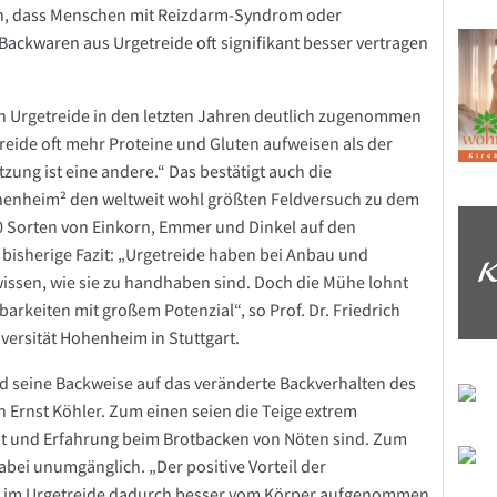
men, dass Menschen mit Reizdarm-Syndrom oder
, Backwaren aus Urgetreide oft signifikant besser vertragen
ch Urgetreide in den letzten Jahren deutlich zugenommen
reide oft mehr Proteine und Gluten aufweisen als der
ng ist eine andere.“ Das bestätigt auch die
ohenheim² den weltweit wohl größten Feldversuch zu dem
 Sorten von Einkorn, Emmer und Dinkel auf den
 bisherige Fazit: „Urgetreide haben bei Anbau und
issen, wie sie zu handhaben sind. Doch die Mühe lohnt
arkeiten mit großem Potenzial“, so Prof. Dr. Friedrich
versität Hohenheim in Stuttgart.
d seine Backweise auf das veränderte Backverhalten des
h Ernst Köhler. Zum einen seien die Teige extrem
it und Erfahrung beim Brotbacken von Nöten sind. Zum
bei unumgänglich. „Der positive Vorteil der
lien im Urgetreide dadurch besser vom Körper aufgenommen