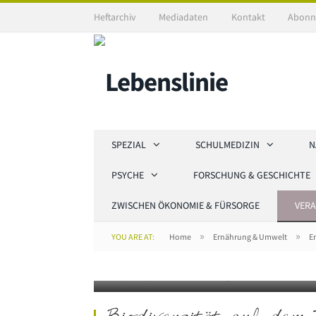
Heftarchiv
Mediadaten
Kontakt
Abonn
SPEZIAL
SCHULMEDIZIN
N
PSYCHE
FORSCHUNG & GESCHICHTE
ZWISCHEN ÖKONOMIE & FÜRSORGE
VER
»
»
YOU ARE AT:
Home
Ernährung & Umwelt
E
©depositphotos.com/@indigolotos