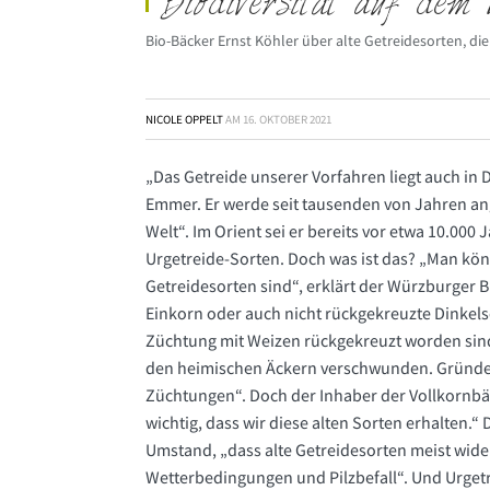
Biodiversität auf dem 
Bio-Bäcker Ernst Köhler über alte Getreidesorten, d
NICOLE OPPELT
AM
16. OKTOBER 2021
„Das Getreide unserer Vorfahren liegt auch in 
Emmer. Er werde seit tausenden von Jahren ang
Welt“. Im Orient sei er bereits vor etwa 10.000
Urgetreide-Sorten. Doch was ist das? „Man kö
Getreidesorten sind“, erklärt der Würzburger B
Einkorn oder auch nicht rückgekreuzte Dinkelso
Züchtung mit Weizen rückgekreuzt worden sind.“
den heimischen Äckern verschwunden. Gründe 
Züchtungen“. Doch der Inhaber der Vollkornbäck
wichtig, dass wir diese alten Sorten erhalten.
Umstand, „dass alte Getreidesorten meist wide
Wetterbedingungen und Pilzbefall“. Und Urget