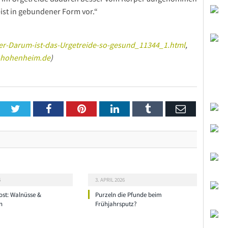
ist in gebundener Form vor.“
er-Darum-ist-das-Urgetreide-so-gesund_11344_1.html
,
-hohenheim.de
)
Twitter
Facebook
Pinterest
LinkedIn
Tumblr
Email
6
3. APRIL 2026
ost: Walnüsse &
Purzeln die Pfunde beim
n
Frühjahrsputz?