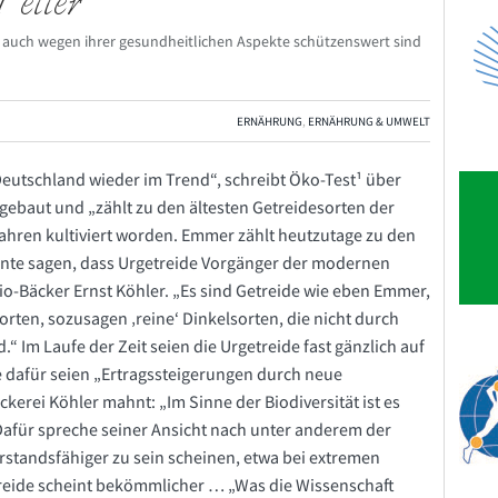
Teller
ie auch wegen ihrer gesundheitlichen Aspekte schützenswert sind
ERNÄHRUNG
,
ERNÄHRUNG & UMWELT
Deutschland wieder im Trend“, schreibt Öko-Test¹ über
ebaut und „zählt zu den ältesten Getreidesorten der
 Jahren kultiviert worden. Emmer zählt heutzutage zu den
nnte sagen, dass Urgetreide Vorgänger der modernen
io-Bäcker Ernst Köhler. „Es sind Getreide wie eben Emmer,
rten, sozusagen ‚reine‘ Dinkelsorten, die nicht durch
 Im Laufe der Zeit seien die Urgetreide fast gänzlich auf
dafür seien „Ertragssteigerungen durch neue
erei Köhler mahnt: „Im Sinne der Biodiversität ist es
“ Dafür spreche seiner Ansicht nach unter anderem der
rstandsfähiger zu sein scheinen, etwa bei extremen
reide scheint bekömmlicher … „Was die Wissenschaft