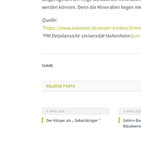
werden können. Denn die Mineralien liegen me
Quelle:
¹
https://www.oekotest.de/essen-trinken/Emm
²PM Detailansicht: Universität Hohenheim (
uni
SHARE.
RELATED
POSTS
4. APRIL 2026
4. APRIL 202
Der Körper als „ Gebäckträger “
Gehirn-Bo
Blaubeere