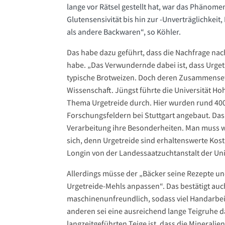
lange vor Rätsel gestellt hat, war das Phäno
Glutensensivität bis hin zur -Unverträglichkeit
als andere Backwaren“, so Köhler.
Das habe dazu geführt, dass die Nachfrage na
habe. „Das Verwundernde dabei ist, dass Urget
typische Brotweizen. Doch deren Zusammensetzu
Wissenschaft. Jüngst führte die Universität H
Thema Urgetreide durch. Hier wurden rund 400
Forschungsfeldern bei Stuttgart angebaut. Das
Verarbeitung ihre Besonderheiten. Man muss w
sich, denn Urgetreide sind erhaltenswerte Kostb
Longin von der Landessaatzuchtanstalt der Uni
Allerdings müsse der „Bäcker seine Rezepte un
Urgetreide-Mehls anpassen“. Das bestätigt auc
maschinenunfreundlich, sodass viel Handarbe
anderen sei eine ausreichend lange Teigruhe da
langzeitgeführten Teige ist, dass die Minera