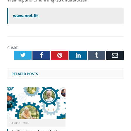
www.no4.fit
SHARE.
Twitter
Facebook
Pinterest
LinkedIn
Tumblr
Emai
RELATED
POSTS
4. APRIL 2026