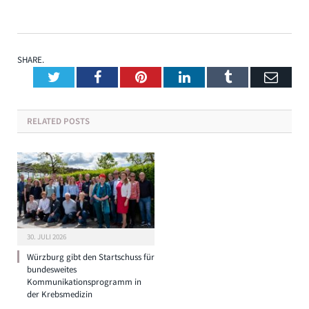
SHARE.
Twitter
Facebook
Pinterest
LinkedIn
Tumblr
Emai
RELATED
POSTS
30. JULI 2026
Würzburg gibt den Startschuss für
bundesweites
Kommunikationsprogramm in
der Krebsmedizin