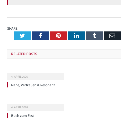
SHARE.
Twitter
Facebook
Pinterest
LinkedIn
Tumblr
Emai
RELATED
POSTS
4. APRIL 2026
Nähe, Vertrauen & Resonanz
4. APRIL 2026
Buch zum Fest