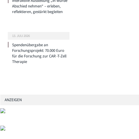
Interaktive Ausstellung „In Würde
Abschied nehmen“ – erleben,
reflektieren, gestärkt begleiten
13. JULI 2026
Spendenübergabe an
Forschungsprojekt: 70.000 Euro
für die Forschung zur CAR -T-Zell
Therapie
ANZEIGEN