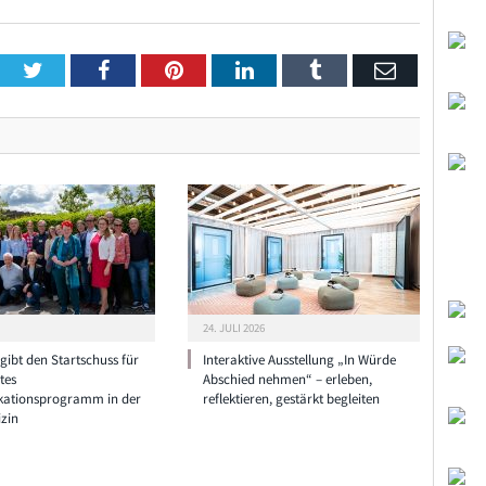
Twitter
Facebook
Pinterest
LinkedIn
Tumblr
Email
24. JULI 2026
ibt den Startschuss für
Interaktive Ausstellung „In Würde
tes
Abschied nehmen“ – erleben,
ationsprogramm in der
reflektieren, gestärkt begleiten
zin