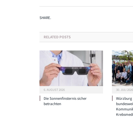
SHARE.
RELATED
POSTS
6. AUGUST 2026
30. JULI 2026
Die Sonnenfinsternis sicher
Würzburg g
betrachten
bundeswei
Kommunik
Krebsmedi