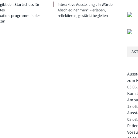
ibt den Startschuss für
Interaktive Ausstellung „In Würde
tes
Abschied nehmen“ – erleben,
ationsprogramm in der
reflektieren, gestärkt begleiten
zin
AKT
Ausst
zum N
03.06
Kunst
Ambu
18.06
Ausste
03.08.
Patie
Vorau