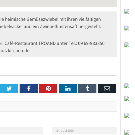
die heimische Gemüsezwiebel mit ihren vielfältigen
ebelwickel und ein Zwiebelhustensaft hergestellt.
de
, Café-Restaurant TROAND unter Tel.: 09 69-983850
holzkirchen.de
Twitter
Facebook
Pinterest
LinkedIn
Tumblr
Email
24. JULI 2026