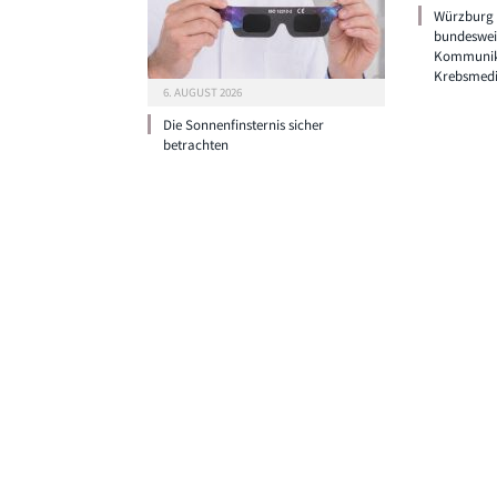
Würzburg g
bundeswei
Kommunik
Krebsmedi
6. AUGUST 2026
Die Sonnenfinsternis sicher
betrachten