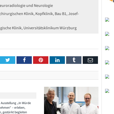
Neuroradiologie und Neurologie
irurgischen Klinik, Kopfklinik, Bau B1, Josef-
ische Klinik, Universitätsklinikum Würzburg
Twitter
Facebook
Pinterest
LinkedIn
Tumblr
Email
e Ausstellung „In Würde
nehmen“ – erleben,
n, gestärkt begleiten