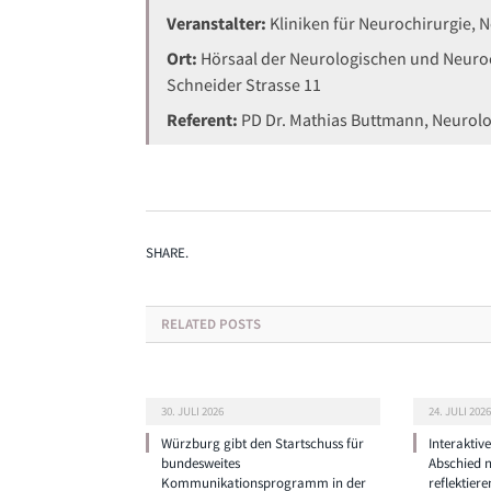
Veranstalter:
Kliniken für Neurochirurgie, 
Ort:
Hörsaal der Neurologischen und Neuroch
Schneider Strasse 11
Referent:
PD Dr. Mathias Buttmann, Neurolog
SHARE.
RELATED
POSTS
30. JULI 2026
24. JULI 2026
Würzburg gibt den Startschuss für
Interaktiv
bundesweites
Abschied 
Kommunikationsprogramm in der
reflektiere