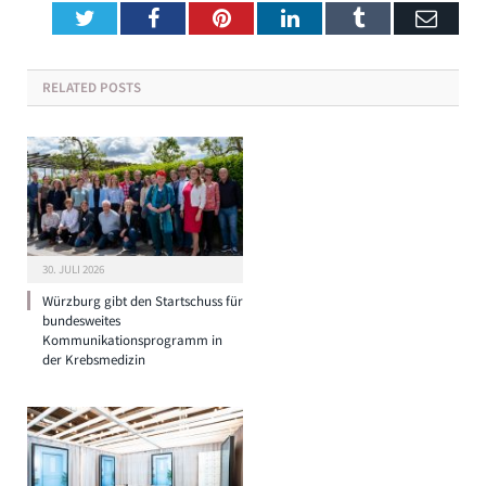
Twitter
Facebook
Pinterest
LinkedIn
Tumblr
Emai
RELATED
POSTS
30. JULI 2026
Würzburg gibt den Startschuss für
bundesweites
Kommunikationsprogramm in
der Krebsmedizin