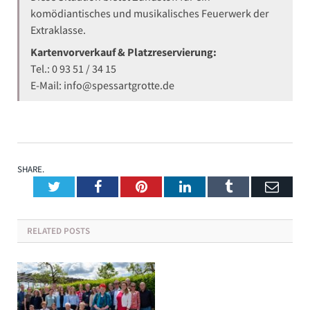
komödiantisches und musikalisches Feuerwerk der
Extraklasse.
Kartenvorverkauf & Platzreservierung:
Tel.: 0 93 51 / 34 15
E-Mail: info@spessartgrotte.de
SHARE.
Twitter
Facebook
Pinterest
LinkedIn
Tumblr
Emai
RELATED
POSTS